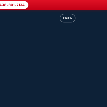
438-801-7134
FR
/
EN